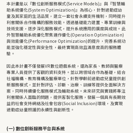
本計畫是以『數位創新服務模式(Service Models)』與『智慧輔
助系統優化(System Optimization)』為核心，針對過動症幼
童及其家庭的生活品質，建立一套社會永續支持機制，同時提升
利害關係合作機構的服務效能。透過基礎能力建置、專業訓練與
技術支援，逐步深化服務模式，提升系統應用的廣度與成效。此
外智慧輔助系統優化聚焦運作優化(Operation Optimization)
與效能優化(Performance Optimization)的提升，完善系統功
能並強化穩定性與安全性，最終實現高效且滿意度高的服務體
驗。
因此本計畫不僅發展VR數位遊戲系統，還為家長、教師與醫療
專業人員提供了客觀的資料支持。並以跨領域合作為基礎，結合
社福機構、教育機構及醫療單位，針對學齡前過動症兒童提供創
新服務模式，並針對評估、診斷、治療、訓練等提供全面解決方
案，同時持續優化服務模式及輔助系統。未來研究與實踐將專注
利害關係人面臨的問題，提供客製化服務，發展一個具有長期效
益的社會支持網絡及社會包容(Social Inclusion)環境，及實現
過動症幼童照護的永續性與創新性。
(一) 數位創新服務平台與系統