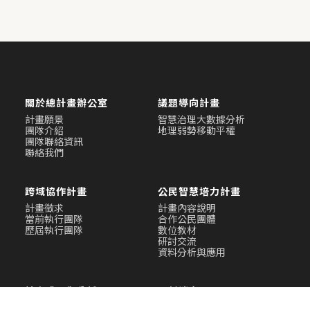
關於總計畫辦公室
議題導向計畫
計畫願景
智慧治理大數據分析
團隊介紹
地理弱勢移動平權
團隊聯絡資訊
聯絡我們
跨域協作計畫
公民智慧培力計畫
計畫徵求
計畫內容說明
當前執行團隊
合作公民團體
歷屆執行團隊
數位教材
研討交流
資料分析與應用
計畫成果與分析
最新消息
計畫成果
最新消息