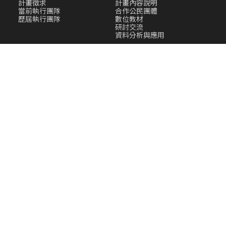
計畫徵求
計畫內容說明
當前執行團隊
合作公民團體
歷屆執行團隊
數位教材
研討交流
資料分析與應用
計畫成果與分析
最新消息
計畫成果
最新消息
影音集
學術成果
他山之石
相關案例
國內外相關網站連結
電話：
02-26525072
Email：
ttfi@gate.sinica.edu.tw