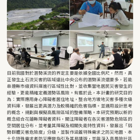
目前我國對於潛勢溪流的界定主要是依據全國比例尺，然而，真
正發生土石流災害的區域遠比中央公布的潛勢溪流還要多，若能
串連縣市級資料庫進行區域性比對，並收集當地居民災害發生的
經驗，更能精確定義潛勢區風險。有鑑於此，本計畫的研究目的
為：實際應用身心障礙者居住地址，整合地方坡地災害多種次級
資料庫，發展出更具潛力及較精確的危害指標。並運用設計思考
的概念，規劃與模擬高風險區域的整備策略。本研究預期以新的
概念結合花蓮縣障礙者資料，關注障礙者在各災害潛勢危險區的
空間居住分布，並考量其障礙及相關失能特性資料，發展出「弱
勢群體災害危險度」分級，並製作涵蓋特殊需求之防災地圖、本
土化特殊需求者防災應變指引及其易讀版，並與深入高風險社區