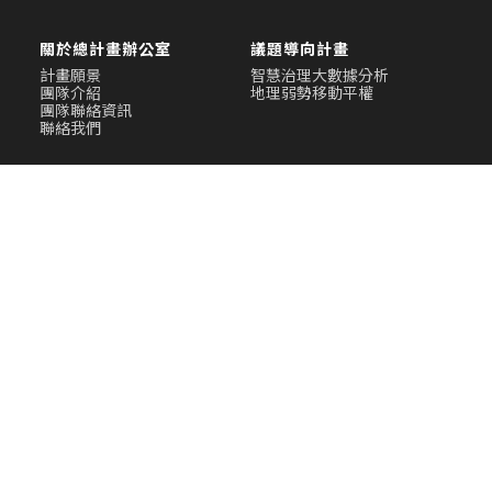
關於總計畫辦公室
議題導向計畫
計畫願景
智慧治理大數據分析
團隊介紹
地理弱勢移動平權
團隊聯絡資訊
聯絡我們
跨域協作計畫
公民智慧培力計畫
計畫徵求
計畫內容說明
當前執行團隊
合作公民團體
歷屆執行團隊
數位教材
研討交流
資料分析與應用
計畫成果與分析
最新消息
計畫成果
最新消息
影音集
學術成果
他山之石