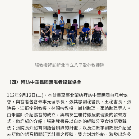
張教授拜訪新北市立八里愛心教養院
（四）拜訪中華民國無喉者復聲協會
112年9月12日(二)，本計畫至臺北榮總拜訪中華民國無喉者協
會，與會者包含朱本元理事長、張其忠副秘書長、王秘書長、張
院長、江振宇副教授、林昭吟教授、尚棋助理、家瑜助理等人。
由朱醫師介紹協會的成立，與病友生理特徵及復健後的發聲方
式，做詳細的介紹；張副秘書長以自身的經驗分享食道語發聲
法；張院長介紹有關語音辨識的計畫；以及江振宇副教授介紹過
去所做的語音相關研究計畫之經驗，雙方討論熱絡，激發出許多