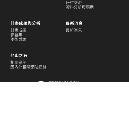
研討交流
資料分析與應用
計畫成果與分析
最新消息
計畫成果
最新消息
影音集
學術成果
他山之石
相關案例
國內外相關網站連結
電話：
02-26525072
Email：
ttfi@gate.sinica.edu.tw
地址：
115臺北市南港區研究院路二段128號人文社會科學館南棟9樓