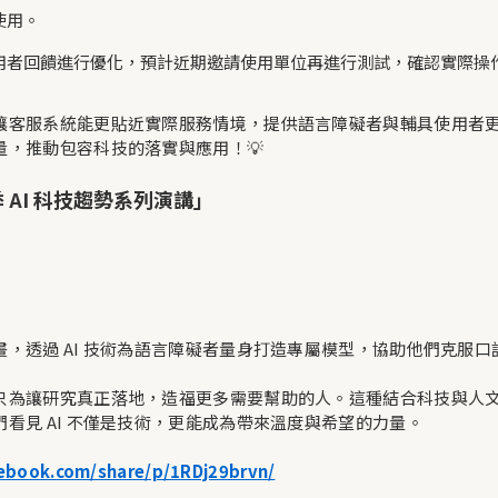
使用。
用者回饋進行優化，預計近期邀請使用單位再進行測試，確認實際操
讓客服系統能更貼近實際服務情境，提供語言障礙者與輔具使用者
，推動包容科技的落實與應用！💡
 AI 科技趨勢系列演講」
，透過 AI 技術為語言障礙者量身打造專屬模型，協助他們克服
為讓研究真正落地，造福更多需要幫助的人。這種結合科技與人文關
看見 AI 不僅是技術，更能成為帶來溫度與希望的力量。
ebook.com/share/p/1RDj29brvn/