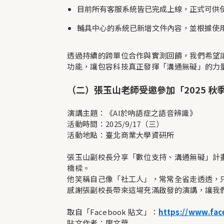
目前所有客服系統皆已完成上線，正式可供
輔具中心的系統已新增文件內容，並根據使
透過持續的跨單位合作與實測回饋，我們希望
功能，讓包容科技真正發揮「溝通無礙」的力量
（二）張玉山老師受邀參加「2025 秋季
演講主題：《AI於吶語症之語音辨識》
活動時間：2025/9/17（三）
活動地點：臺北商業大學資研所
張玉山副校長分享「數位支持、溝通無礙」計畫
橋樑。
他笑稱自己像「社工人」，常常全省走透透，只
感謝張副校長帶來這場充滿啟發的演講，讓我們
取自「Facebook 貼文」：
https://www.fac
貼文作者：廖文華