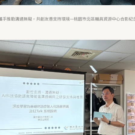
攜手推動溝通無礙，共創友善支持環境—桃園市北區輔具資源中心合影紀