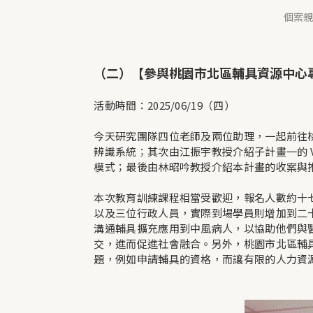
個案親
（二）【參與桃園市北區輔具資源中心
活動時間：2025/06/19（四）
今天研究團隊四位老師及兩位助理，一起前往桃
辨識系統；其次由江振宇教授介紹子計畫一的 V
模式；最後由林昭吟教授介紹本計畫的收案與
本次教育訓練課程相當受歡迎，報名人數約十
以及三位行政人員，實際到場學員則增加到二
溝通輔具擴充應用到中風病人，以協助他們與
交，進而促進社會融合。另外，桃園市北區輔
題，例如申請輔具的資格，而讓有限的人力資