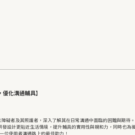
，優化溝通輔具】
談語言障礙者及其照護者，深入了解其在日常溝通中面臨的困難與期待
研發設計更貼近生活情境，提升輔具的實用性與親和力，同時也為
每一位使用者溝通路上的最佳助力！