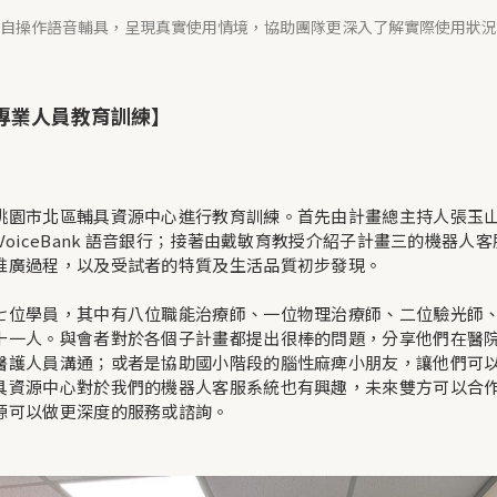
自操作語音輔具，呈現真實使用情境，協助團隊更深入了解實際使用狀況
專業人員教育訓練】
園市北區輔具資源中心進行教育訓練。首先由計畫總主持人張玉山教授
oiceBank 語音銀行；接著由戴敏育教授介紹子計畫三的機器
推廣過程，以及受試者的特質及生活品質初步發現。
七位學員，其中有八位職能治療師、一位物理治療師、二位驗光師
十一人。與會者對於各個子計畫都提出很棒的問題，分享他們在醫院
醫護人員溝通；或者是協助國小階段的腦性麻痺小朋友，讓他們可以
具資源中心對於我們的機器人客服系統也有興趣，未來雙方可以合作
源可以做更深度的服務或諮詢。