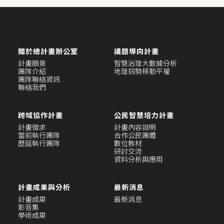
關於總計畫辦公室
議題導向計畫
計畫願景
智慧治理大數據分析
團隊介紹
地理弱勢移動平權
團隊聯絡資訊
聯絡我們
跨域協作計畫
公民智慧培力計畫
計畫徵求
計畫內容說明
當前執行團隊
合作公民團體
歷屆執行團隊
數位教材
研討交流
資料分析與應用
計畫成果與分析
最新消息
計畫成果
最新消息
影音集
學術成果