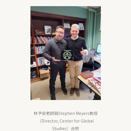
林予安老師與Stephen Meyers教授
（Director, Center for Global
Studies）合照