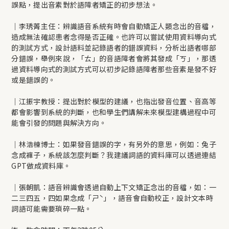
誤點，提出音素對於語障者矯正的初步想法。
｜李琇菁主任：辨識語音系統有時會自動矯正人類念出的音檔，
造成無法確認患者念得是否正確。也許可以嘗試使用資料導向式
的測試方式，設計語料並記錄語者的錯誤資料，分析出語者哪部
分錯誤，舉例來說，「ㄊ」的音語障者會將其發成「ㄎ」，那透
過資料導向式的測試方式可以初步記錄語障者那些音素是發不好
或是錯誤的。
｜江振宇教授：提出對於模型的建議，也指出發音位置、音高等
都會影響到系統的判斷，也和學生們講解未來模型建構過程中可
能會引發的問題與解決方向。
｜林浩棟博士：如果發音錯誤的字，有另外的意思，例如：兔子
念成褲子，系統該怎麼判斷？我建議詞語的資料庫可以透過連結
GPT做成資料庫。
｜張朝凱：語音辨識會透過自動上下文矯正念出的音檔，如：一
二三四五，四如果念成「ㄕˋ」，語音會自動校正，設計文本時
詞語可能需要瑣碎一點。