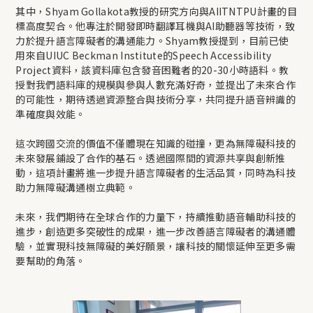
其中，Shyam Gollakota教授的研究方向與AIITNTPU計畫的目
標高度契合。他專注於開發即時翻譯耳機與AI助聽器等技術，致
力於提升語言障礙者的溝通能力。Shyam教授提到，目前已使
用來自UIUC Beckman Institute的Speech Accessibility
Project資料，該資料庫包含發音困難者的20-30小時語料。教
授對我們語料庫的規模與參與人數充滿好奇，並提出了未來合作
的可能性，期待透過資源整合與技術分享，共同提升語音辨識的
準確度與效能。
這次跨國交流的價值不僅體現在知識的碰撞，更為無障礙科技的
未來發展鋪設了合作的基石。透過國際間的資源共享與創新推
動，這項計畫將進一步提升語言障礙者的生活品質，同時為科技
助力無障礙溝通樹立典範。
未來，我們期待在全球合作的力量下，持續推動語音輔助科技的
進步，創造更多突破性的成果，進一步改善語言障礙者的溝通體
驗，並實現科技無障礙的美好願景，讓科技的關懷延伸至更多需
要幫助的角落。