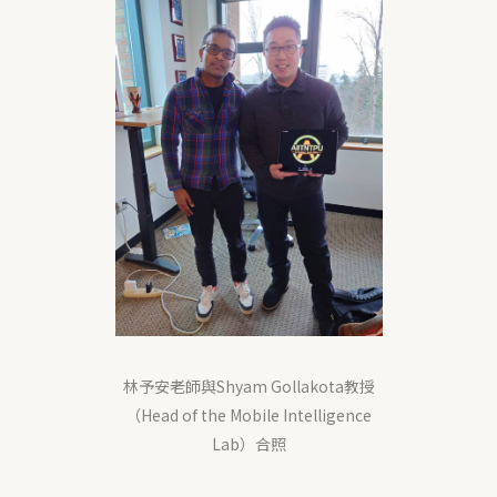
林予安老師與Shyam Gollakota教授
（Head of the Mobile Intelligence
Lab）合照