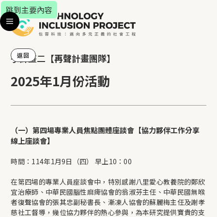
跳到主要內容
返回
子計畫二
【
再聲計畫
團隊】
2025年1月份活動
（一）第四場專業人員焦點團體座談會【協力夥伴工作分享
線上座談會】
時間：114年1月9日（四） 早上10：00
在第四場的專業人員座談會中，特別感謝八里愛心教養院的鄭欣
宜治療師、中華民國腦性麻痺協會的翁淑芬主任、中華民國無喉
者復聲協會的張其忠副秘書長、漸凍人協會的蘇麗梅主任及謝孝
慈社工督導，幾位協力夥伴的熱心參與，為本研究提供寶貴的支