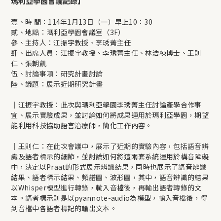
瑪利亞學園會議記錄】
壹、時 間：114年1月13日（一）早上10：30
貳、地點：瑪利亞學園會議室（3F）
參、主持人：江振宇教授、李琇菁主任
肆、出席人員：江振宇教授、李琇菁主任、林浩棟博士、王則
仁、張朝凱
伍、討論事項：研究計畫討論
陸、議題：展示近期研究計畫
｜江振宇教授：此次與瑪利亞學園李琇菁主任討論產學合作事
宜、展示實驗成果，並討論如何將成果運用於瑪利亞學園，期望
能利用科技協助語言治療師，簡化工作內容。
｜王則仁：在此次會議中，展示了近期的實驗內容，包括語音辨
識及語者標示的細節，並討論如何將這兩套系統運用於構音障礙
中，決定以Praat的形式展示辨識結果，同時也展示了語音辨識
結果、語者標示結果、頻譜圖、波形圖，其中，語音辨識的結果
以Whisper模型進行轉錄，輸入音檔後，再輸出語者轉錄的文
本。語者標示則是以pyannote-audio為模型，輸入音檔後，得
到音檔中各語者標記的輸出文本。