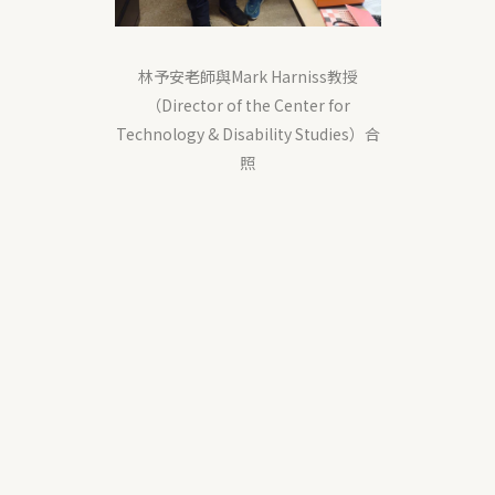
林予安老師與Mark Harniss教授
（Director of the Center for
Technology & Disability Studies）合
照