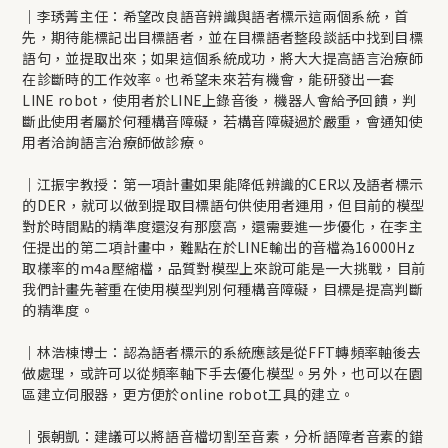
｜李琇菁主任：希望改良語音辨識與語者標示這兩個系統，首
先，期待能標記出目標語者，並在目標語者整段談話中找到目標
語句，並提取出來；如果這個系統成功，將大大提高語言治療師
在診斷時的工作效率。也希望未來若有機會，能研發出一套
LINE robot，使用者於LINE上錄音後，機器人會給予回饋，判
斷此使用者屬於何種構音障礙，若構音障礙過於嚴重，會通知使
用者洽詢語言治療師做診療。
｜江振宇教授：第一項計畫如果能降低辨識的CER以及語者標示
的DER，就可以做到提取目標語句供使用者運用，但目前的模型
對於時間點的精準度還沒有那麼高，還需要進一步優化，在李主
任提出的第二項計畫中，難點在於LINE輸出的音檔為16000Hz
取樣率的m4a壓縮檔，品質對模型上來說可能是一大挑戰，目前
我們計畫先著重在使用模型判別何種構音障礙，目標是提高判斷
的精準度。
｜林浩棟博士：認為語者標示的系統應該是從FFT轉頻率軸後去
做處理，或許可以從頻率軸下手去優化模型。另外，也可以在園
區建立伺服器，更方便於online robot工具的建立。
｜張朝凱：建議可以將語音檔切割至音素，分析語障者音素的錯